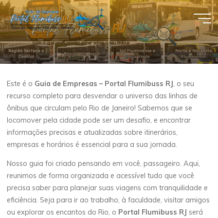
Pular
para
Guia de
o
conteúdo
Empresas
- Portal
Flumibuss
Este é o
Guia de Empresas – Portal Flumibuss RJ
, o seu
RJ
recurso completo para desvendar o universo das linhas de
ônibus que circulam pelo Rio de Janeiro! Sabemos que se
locomover pela cidade pode ser um desafio, e encontrar
informações precisas e atualizadas sobre itinerários,
empresas e horários é essencial para a sua jornada.
Nosso guia foi criado pensando em você, passageiro. Aqui,
reunimos de forma organizada e acessível tudo que você
precisa saber para planejar suas viagens com tranquilidade e
eficiência. Seja para ir ao trabalho, à faculdade, visitar amigos
ou explorar os encantos do Rio, o
Portal Flumibuss RJ
será