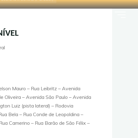
Contato
Mapa do site
Blog
NÍVEL
ral
lson Mauro – Rua Leibritz – Avenida
e Oliveira – Avenida São Paulo – Avenida
on Luiz (pista lateral) – Rodovia
– Rua Bela – Rua Conde de Leopoldina –
– Rua Camerino – Rua Barão de São Félix –