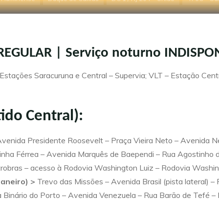
(Parador)
Início
Regiões
Tarifas
Sobre
: REGULAR | Serviço noturno INDISPO
Estações Saracuruna e Central – Supervia; VLT – Estação Cent
tido Central):
venida Presidente Roosevelt – Praça Vieira Neto – Avenida Ne
inha Férrea – Avenida Marquês de Baependi – Rua Agostinho d
trobras – acesso à Rodovia Washington Luiz – Rodovia Washingt
Janeiro) >
Trevo das Missões – Avenida Brasil (pista lateral) 
 Via Binário do Porto – Avenida Venezuela – Rua Barão de Tefé 