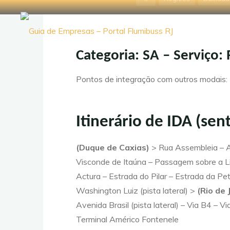
Pular
inicial
para
Guia de
o
conteúdo
Empresas
Categoria: SA – Serviço
- Portal
Pontos de integração com outros modais: 
Flumibuss
RJ
Itinerário de IDA (sen
(Duque de Caxias)
> Rua Assembleia – A
Visconde de Itaúna – Passagem sobre a L
Actura – Estrada do Pilar – Estrada da Pe
Washington Luiz (pista lateral) >
(Rio de 
Avenida Brasil (pista lateral) – Via B4 –
Terminal Américo Fontenele