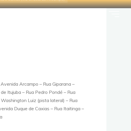
ampo)
Contato
Mapa do site
Blog
– Avenida Arcampo – Rua Giparana –
 de Itujuba – Rua Pedro Pondé – Rua
ashington Luiz (pista lateral) – Rua
enida Duque de Caxias – Rua Itaitinga –
da