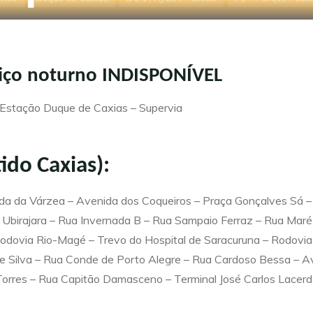
 Chácaras Arc
Início
Regiões
Tarifas
Sobre
viço noturno INDISPONÍVEL
 Estação Duque de Caxias – Supervia
tido Caxias):
rada da Várzea – Avenida dos Coqueiros – Praça Gonçalves Sá 
 Ubirajara – Rua Invernada B – Rua Sampaio Ferraz – Rua Maré
dovia Rio-Magé – Trevo do Hospital de Saracuruna – Rodovia W
e Silva – Rua Conde de Porto Alegre – Rua Cardoso Bessa – Av
Torres – Rua Capitão Damasceno – Terminal José Carlos Lacer