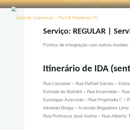
Pular
inicial
(via
para
Guia de
o
conteúdo
Empresas
Serviço: REGULAR | Ser
- Portal
Pontos de integração com outros modais:
Flumibuss
RJ
Itinerário de IDA (sen
Rua Lavoisier – Rua Rafael Sanzio – Est
Estrada do Boitatá – Rua Invernada – Rua
Eustáquio Azevedo – Rua Projetada C – Ro
Almeida Braga – Avenida Brigadeiro Lima 
Rua Professor José Aurino – Rua Alberto 