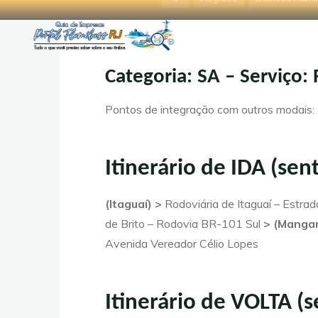
Pular
inicial
(v
para
Guia de
o
conteúdo
Empresas
Categoria: SA – Serviço
- Portal
Pontos de integração com outros modais:
Flumibuss
RJ
Itinerário de IDA (se
(Itaguaí) >
Rodoviária de Itaguaí – Estra
de Brito – Rodovia BR-101 Sul
> (Mangar
Avenida Vereador Célio Lopes
Itinerário de VOLTA (s