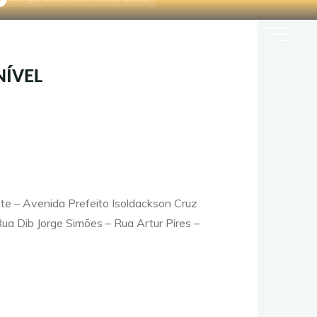
co)
Contato
Mapa do site
Blog
NÍVEL
te – Avenida Prefeito Isoldackson Cruz
a Dib Jorge Simões – Rua Artur Pires –