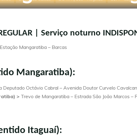
ia Praia do Sa
Início
Regiões
Tarifas
Sobre
: REGULAR | Serviço noturno INDISPO
 Estação Mangaratiba – Barcas
ntido Mangaratiba):
da Deputado Octávio Cabral – Avenida Doutor Curvelo Cavalcan
atiba) >
Trevo de Mangaratiba – Estrada São João Marcos – Ru
entido Itaguaí):