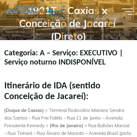
Pular
1
9
0
1
T
–
C
a
x
i
a
s
x
para
Guia de
Página
o
Regiões
Baixada Fluminense
Duque de Caxias
C
o
n
c
e
i
ç
ã
o
d
e
J
a
c
a
r
e
í
inicial
DC 4 / RJ 110 – Reginas
conteúdo
Empresas
(
D
i
r
e
t
o
)
- Portal
Flumibuss
Categoria: A – Serviço: EXECUTIVO |
RJ
Serviço noturno INDISPONÍVEL
Itinerário de IDA (sentido
Conceição de Jacareí):
(Duque de Caxias)
> Terminal Rodoviário Mariano Sendra
dos Santos – Rua Frei Fidélis – Rua 11 de Junho – Avenida
Presidente Kennedy >
(Rio de Janeiro)
> Rua Bulhões Marcial
– Rua Tinharé – Rua Álvaro de Macedo – Avenida Brasil (pista