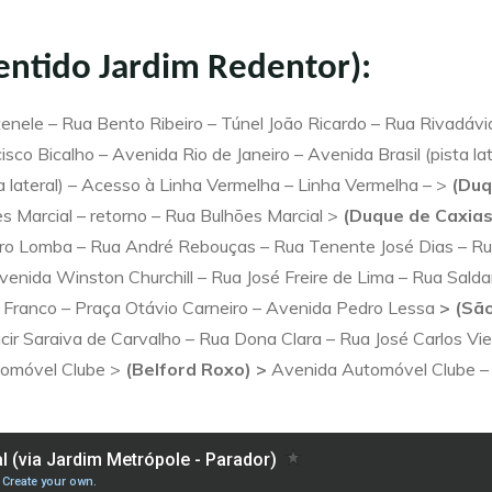
sentido Jardim Redentor):
nele – Rua Bento Ribeiro – Túnel João Ricardo – Rua Rivadávia
co Bicalho – Avenida Rio de Janeiro – Avenida Brasil (pista l
 lateral) – Acesso à Linha Vermelha – Linha Vermelha – >
(Duq
s Marcial – retorno – Rua Bulhões Marcial >
(Duque de Caxias
ro Lomba – Rua André Rebouças – Rua Tenente José Dias – Ru
– Avenida Winston Churchill – Rua José Freire de Lima – Rua Sa
Franco – Praça Otávio Carneiro – Avenida Pedro Lessa
> (São
cir Saraiva de Carvalho – Rua Dona Clara – Rua José Carlos Viei
tomóvel Clube >
(Belford Roxo) >
Avenida Automóvel Clube – 