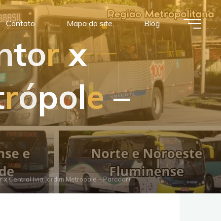
Contato
Mapa do site
Blog
n
t
o
r
x
t
r
ó
p
o
l
e
–
 x Central (via Jardim Metrópole – Parador)