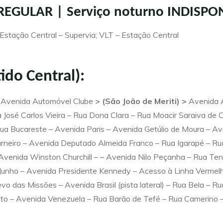
: REGULAR | Serviço noturno INDISPO
Estação Central – Supervia; VLT – Estação Central
tido Central):
– Avenida Automóvel Clube
> (São João de Meriti) >
Avenida 
 José Carlos Vieira – Rua Dona Clara – Rua Moacir Saraiva de Ca
ua Bucareste – Avenida Paris – Avenida Getúlio de Moura – A
rneiro – Avenida Deputado Almeida Franco – Rua Igarapé – Ru
Avenida Winston Churchill – – Avenida Nilo Peçanha – Rua Te
de Junho – Avenida Presidente Kennedy – Acesso à Linha Vermel
evo das Missões – Avenida Brasil (pista lateral) – Rua Bela – R
 Porto – Avenida Venezuela – Rua Barão de Tefé – Rua Camerino 