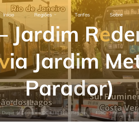
Início
Regiões
Tarifas
Sobre
–
J
a
r
d
i
m
R
e
d
e
v
i
a
J
a
r
d
i
m
M
e
P
a
r
a
d
o
r
)
Duque de Caxias
DC 4 / RJ 110 – Reginas
418C – Jardim Redentor