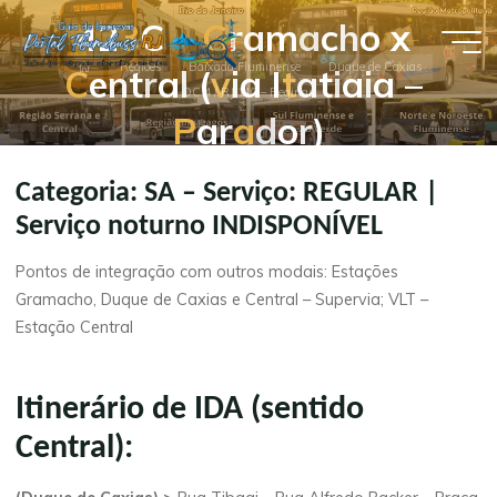
Pular
4
2
3
C
–
G
r
a
m
a
c
h
o
x
para
Guia de
Página
o
Regiões
Baixada Fluminense
Duque de Caxias
C
e
n
t
r
a
l
(
v
i
a
I
t
a
t
i
a
i
a
–
inicial
DC 4 / RJ 110 – Reginas
conteúdo
Empresas
P
a
r
a
d
o
r
)
- Portal
Flumibuss
Categoria: SA – Serviço: REGULAR |
RJ
Serviço noturno INDISPONÍVEL
Pontos de integração com outros modais: Estações
Gramacho, Duque de Caxias e Central – Supervia; VLT –
Estação Central
Itinerário de IDA (sentido
Central):