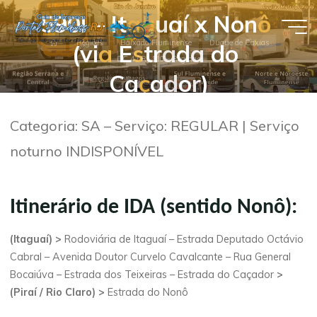
Pular
5
9
0
I
–
I
t
a
g
u
a
í
x
N
o
n
ô
para
Guia de
Página
o
Regiões
Baixada Fluminense
Duque de Caxias
(
v
i
a
E
s
t
r
a
d
a
d
o
inicial
DC 4 / RJ 110 – Reginas
conteúdo
Empresas
C
a
ç
a
d
o
r
)
- Portal
Flumibuss
Categoria: SA – Serviço: REGULAR | Serviço
RJ
noturno INDISPONÍVEL
Itinerário de IDA (sentido Nonô):
(Itaguaí) >
Rodoviária de Itaguaí – Estrada Deputado Octávio
Cabral – Avenida Doutor Curvelo Cavalcante – Rua General
Bocaiúva – Estrada dos Teixeiras – Estrada do Caçador
>
(Piraí / Rio Claro) >
Estrada do Nonô