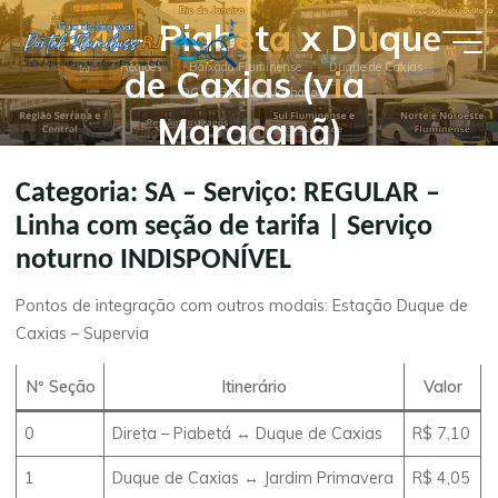
Pular
4
0
4
I
–
P
i
a
b
e
t
á
x
D
u
q
u
e
para
Guia de
Página
o
Regiões
Baixada Fluminense
Duque de Caxias
d
e
C
a
x
i
a
s
(
v
i
a
inicial
DC 7 / RJ 162 – Machado
conteúdo
Empresas
M
a
r
a
c
a
n
ã
)
- Portal
Flumibuss
Categoria: SA – Serviço: REGULAR –
RJ
Linha com seção de tarifa | Serviço
noturno INDISPONÍVEL
Pontos de integração com outros modais: Estação Duque de
Caxias – Supervia
Nº Seção
Itinerário
Valor
0
Direta – Piabetá ↔ Duque de Caxias
R$ 7,10
1
Duque de Caxias ↔ Jardim Primavera
R$ 4,05