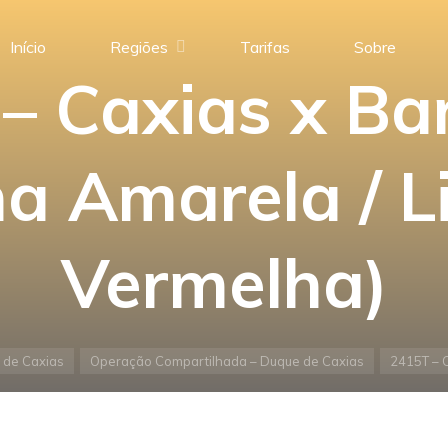
Início
Regiões
Tarifas
Sobre
– Caxias x Bar
ha Amarela / L
Vermelha)
 de Caxias
Operação Compartilhada – Duque de Caxias
2415T – C