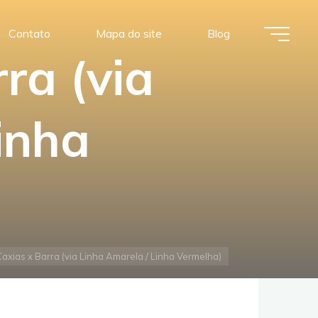
Contato
Mapa do site
Blog
ra (via
inha
axias x Barra (via Linha Amarela / Linha Vermelha)