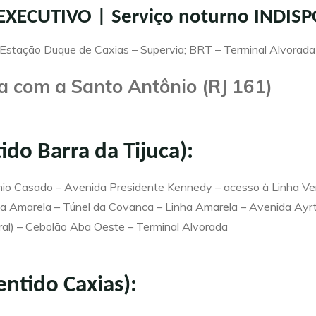
: EXECUTIVO | Serviço noturno INDIS
 Estação Duque de Caxias – Supervia; BRT – Terminal Alvorada
 com a Santo Antônio (RJ 161)
tido Barra da Tijuca):
nio Casado – Avenida Presidente Kennedy – acesso à Linha Ve
nha Amarela – Túnel da Covanca – Linha Amarela – Avenida Ay
eral) – Cebolão Aba Oeste – Terminal Alvorada
entido Caxias):