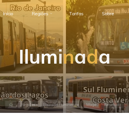
Início
Regiões
Tarifas
Sobre
I
l
u
m
i
n
a
d
a
Página
Regiões
Baixada Fluminense
Magé
Iluminada
inicial