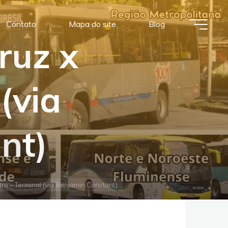
Contato
Mapa do site
Blog
r
u
z
x
(
v
i
a
a
n
t
)
ro – Terminal (via Benjamin Constant)