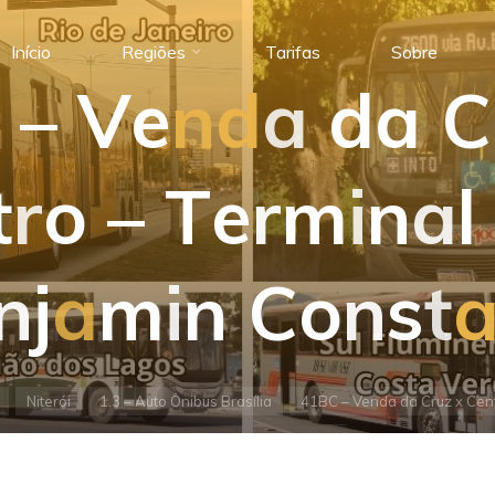
Início
Regiões
Tarifas
Sobre
–
V
e
n
d
a
d
a
C
t
r
o
–
T
e
r
m
i
n
a
l
n
j
a
m
i
n
C
o
n
s
t
Niterói
1.3 – Auto Ônibus Brasília
41BC – Venda da Cruz x Cent