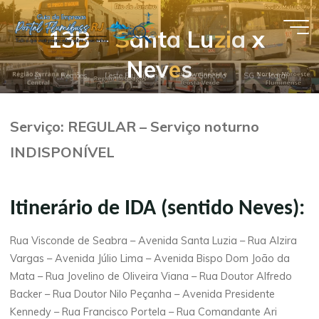
Pular
para
1
3
B
–
S
a
n
t
a
L
u
z
i
a
x
Guia de
o
N
e
v
e
s
conteúdo
Empresas
Página
Regiões
Leste Fluminense
São Gonçalo
SG 1 – Icaraí
- Portal
inicial
Flumibuss
Serviço: REGULAR – Serviço noturno
RJ
INDISPONÍVEL
Itinerário de IDA (sentido Neves):
Rua Visconde de Seabra – Avenida Santa Luzia – Rua Alzira
Vargas – Avenida Júlio Lima – Avenida Bispo Dom João da
Mata – Rua Jovelino de Oliveira Viana – Rua Doutor Alfredo
Backer – Rua Doutor Nilo Peçanha – Avenida Presidente
Kennedy – Rua Francisco Portela – Rua Comandante Ari