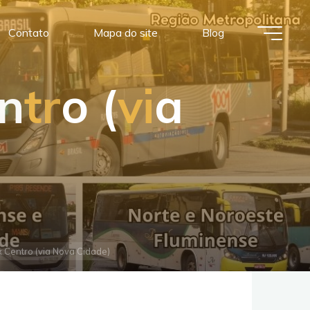
Contato
Mapa do site
Blog
n
t
r
o
(
v
i
a
x Centro (via Nova Cidade)