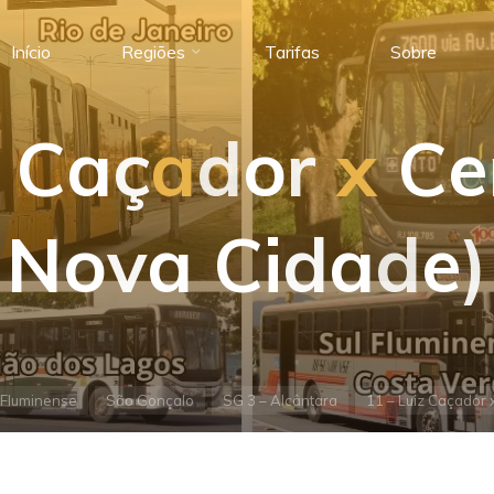
Início
Regiões
Tarifas
Sobre
C
a
ç
a
d
o
r
x
C
e
N
o
v
a
C
i
d
a
d
e
)
 Fluminense
São Gonçalo
SG 3 – Alcântara
11 – Luiz Caçador 