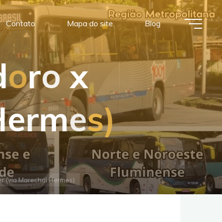
Contato
Mapa do site
Blog
d
o
r
o
x
H
e
r
m
e
s
)
er (via Marechal Hermes)