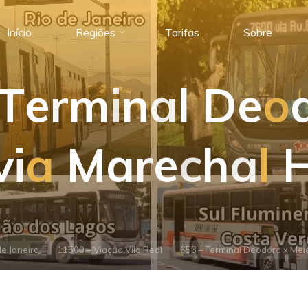
Início
Regiões
Tarifas
Sobre
T
e
r
m
i
n
a
l
D
e
o
v
i
a
M
a
r
e
c
h
a
l
de Janeiro
11500 – Viação Vila Real
653 – Terminal Deodoro x Mei