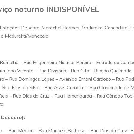
viço noturno INDISPONÍVEL
 Estações Deodoro, Marechal Hermes, Madureira, Cascadura, E
 e Madureira/Manaceia
Ramalho – Rua Engenheiro Nicanor Pereira – Estrada do Camb
a João Vicente – Rua Divisória – Rua Gita – Rua do Queimado 
ra – Rua Domingos Lopes – Avenida Ernani Cardoso – Rua Pad
 Rua Elias da Silva – Rua Assis Carneiro – Rua Clarimundo de M
a Reis – Rua Dias da Cruz – Rua Hemengarda – Rua Cônego Tob
ta
l Deodoro):
otta – Rua Medina – Rua Manuela Barbosa – Rua Dias da Cruz- 