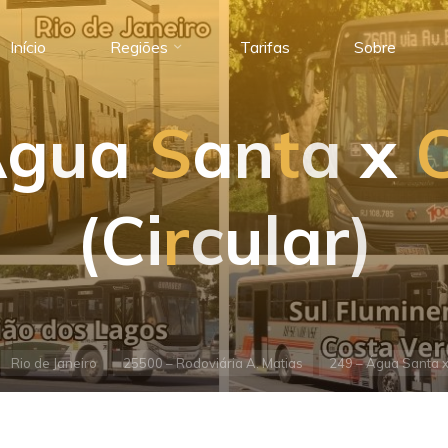
Início
Regiões
Tarifas
Sobre
Á
g
u
a
S
a
n
t
a
x
(
C
i
r
c
u
l
a
r
)
Rio de Janeiro
25500 – Rodoviária A. Matias
249 – Água Santa x 