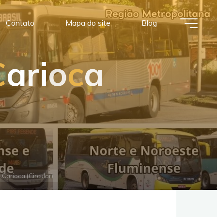
Contato
Mapa do site
Blog
C
a
r
i
o
c
a
Carioca (Circular)