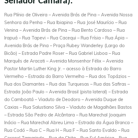
Senador Camará):
Rua Plínio de Oliveira – Avenida Brás de Pina – Avenida Nossa
Senhora da Penha – Rua Ibiapina – Rua José Maurício – Rua
Venina – Avenida Brás de Pina – Rua Bento Cardoso – Rua
Irapuá – Rua Tapevi – Rua Cacequi – Rua Frísia – Rua Ápia –
Avenida Brás de Pina – Praça Rubey Wanderley (Largo do
Bicão) – Estrada Padre Roser – Rua Gabriel Lisboa – Rua
Marquês de Aracati – Avenida Monsenhor Félix – Avenida
Pastor Martin Luther King Jr. – acesso à Estrada do Barro
Vermelho – Estrada do Barro Vermelho – Rua dos Topázios –
Rua dos Diamantes – Rua das Turquesas – Rua das Safiras –
Estrada João Paulo – Avenida Brasil (pista lateral) – Estrada
do Camboatá – Viaduto de Deodoro – Avenida Duque de
Caxias – Rua Salustiano Silva – Viaduto de Magalhães Bastos
– Estrada São Pedro de Alcântara – Rua Marechal Joaquim
Inácio – Rua Marechal Abreu Lima – Estrada da Água Branca –
Rua Codó – Rua C – Rua H – Rua F – Rua Santo Evaldo – Rua
Coronel Tamarindo – Rua da Chita – Rua Sul América – Rua