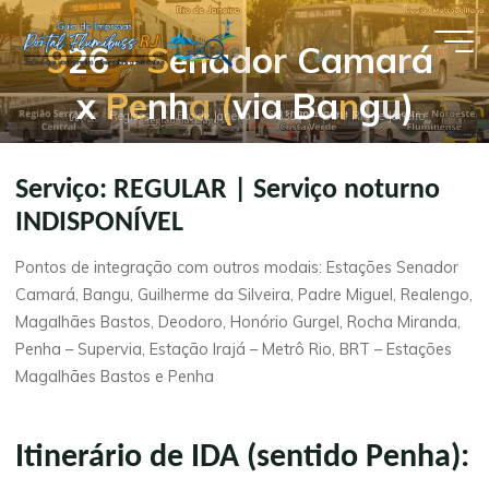
Pular
para
9
2
6
–
S
e
n
a
d
o
r
C
a
m
a
r
á
Guia de
o
x
P
e
n
h
a
(
v
i
a
B
a
n
g
u
)
conteúdo
Empresas
Página
Regiões
Rio de Janeiro
33000 – SOU Rio de Janeiro
- Portal
inicial
Flumibuss
Serviço: REGULAR | Serviço noturno
RJ
INDISPONÍVEL
Pontos de integração com outros modais: Estações Senador
Camará, Bangu, Guilherme da Silveira, Padre Miguel, Realengo,
Magalhães Bastos, Deodoro, Honório Gurgel, Rocha Miranda,
Penha – Supervia, Estação Irajá – Metrô Rio, BRT – Estações
Magalhães Bastos e Penha
Itinerário de IDA (sentido Penha):