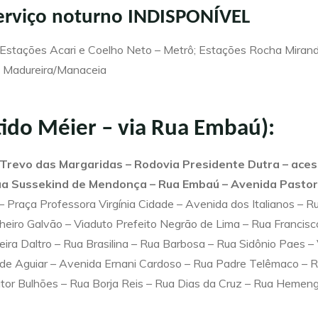
erviço noturno INDISPONÍVEL
 Estações Acari e Coelho Neto – Metrô; Estações Rocha Miran
o Madureira/Manaceia
ntido Méier – via Rua Embaú):
 Trevo das Margaridas – Rodovia Presidente Dutra – ace
ua Sussekind de Mendonça – Rua Embaú – Avenida Pastor Ma
– Praça Professora Virgínia Cidade – Avenida dos Italianos – 
heiro Galvão – Viaduto Prefeito Negrão de Lima – Rua Francisc
ra Daltro – Rua Brasilina – Rua Barbosa – Rua Sidônio Paes –
e Aguiar – Avenida Ernani Cardoso – Rua Padre Telêmaco – R
utor Bulhões – Rua Borja Reis – Rua Dias da Cruz – Rua Heme