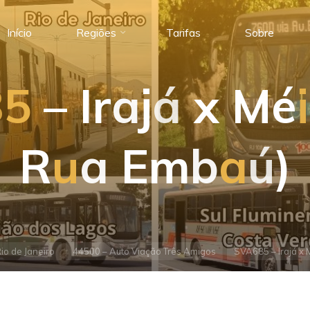
Início
Regiões
Tarifas
Sobre
8
5
–
I
r
a
j
á
x
M
é
i
R
u
a
E
m
b
a
ú
)
io de Janeiro
44500 – Auto Viação Três Amigos
SVA685 – Irajá x 