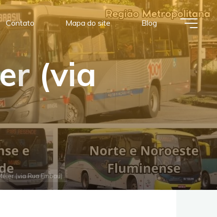
Contato
Mapa do site
Blog
e
r
(
v
i
a
Méier (via Rua Embaú)