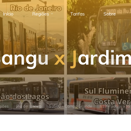
Início
Regiões
Tarifas
Sobre
B
a
n
g
u
x
J
a
r
d
i
giões
Rio de Janeiro
53500 – Campo Grande
819 – Bangu x Ja