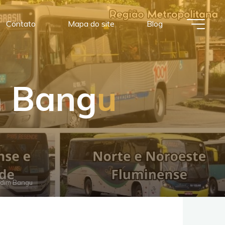
Contato
Mapa do site
Blog
m
B
a
n
g
u
rdim Bangu