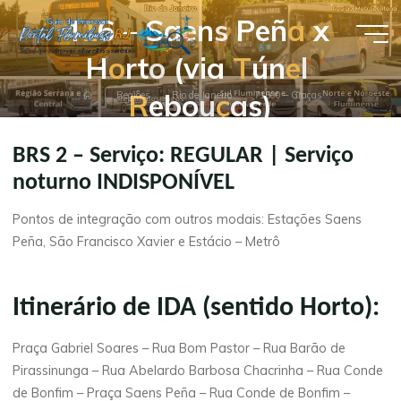
Pular
4
1
6
–
S
a
e
n
s
P
e
ñ
a
x
para
Guia de
o
H
o
r
t
o
(
v
i
a
T
ú
n
e
l
conteúdo
Empresas
R
e
b
o
u
ç
a
s
)
Página
Regiões
Rio de Janeiro
71500 – Graças
- Portal
inicial
Flumibuss
BRS 2 – Serviço: REGULAR | Serviço
RJ
noturno INDISPONÍVEL
Pontos de integração com outros modais: Estações Saens
Peña, São Francisco Xavier e Estácio – Metrô
Itinerário de IDA (sentido Horto):
Praça Gabriel Soares – Rua Bom Pastor – Rua Barão de
Pirassinunga – Rua Abelardo Barbosa Chacrinha – Rua Conde
de Bonfim – Praça Saens Peña – Rua Conde de Bonfim –