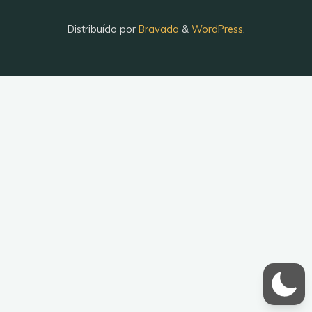
Distribuído por
Bravada
&
WordPress
.