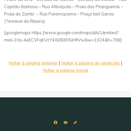
Capitão Barbosa – Rua Altinópolis – Praia das Pitangueiras –
Praia do Zumbi – Rua Paramopama – Praça Iaiá Garcia
(Terminal da Ribeira)
[googlemaps https://www.google.com/maps/d/u/1/embed?
mid=1Hu-4eECVFqKVzY4Xi08X0GiHRVw&w=1024&h=768]
Voltar à página anterior
|
Voltar à página do sindicato
|
Voltar à página inicial