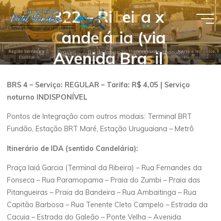
Pular
3
2
2
–
R
i
b
b
e
i
r
r
a
x
para
Guia de
o
C
C
a
n
d
e
l
l
á
r
r
i
a
(
v
i
a
conteúdo
Empresas
A
v
e
n
i
d
a
B
r
a
s
s
i
l
)
)
Página
Regiões
Rio de Janeiro
10000 – Paranapuan
- Portal
inicial
Flumibuss
BRS 4 – Serviço: REGULAR – Tarifa: R$ 4,05 | Serviço
RJ
noturno INDISPONÍVEL
Pontos de Integração com outros modais: Terminal BRT
Fundão, Estação BRT Maré, Estação Uruguaiana – Metrô
Itinerário de IDA (sentido Candelária):
Praça Iaiá Garcia (Terminal da Ribeira) – Rua Fernandes da
Fonseca – Rua Paramopama – Praia do Zumbi – Praia das
Pitangueiras – Praia da Bandeira – Rua Ambaitinga – Rua
Capitão Barbosa – Rua Tenente Cleto Campelo – Estrada da
Cacuia – Estrada do Galeão – Ponte Velha – Avenida