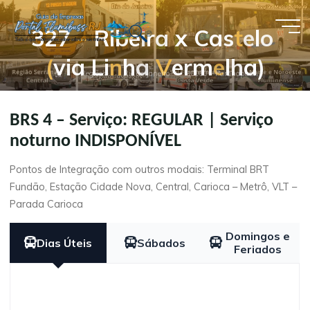
Pular
para
3
2
7
–
R
i
b
e
i
r
a
x
C
a
s
t
e
l
o
Guia de
o
(
v
i
a
L
i
n
h
a
V
e
r
m
e
l
h
a
)
conteúdo
Empresas
Página
Regiões
Rio de Janeiro
10000 – Paranapuan
- Portal
inicial
Flumibuss
BRS 4 – Serviço: REGULAR | Serviço
RJ
noturno INDISPONÍVEL
Pontos de Integração com outros modais: Terminal BRT
Fundão, Estação Cidade Nova, Central, Carioca – Metrô, VLT –
Parada Carioca
Domingos e
Dias Úteis
Sábados
Feriados