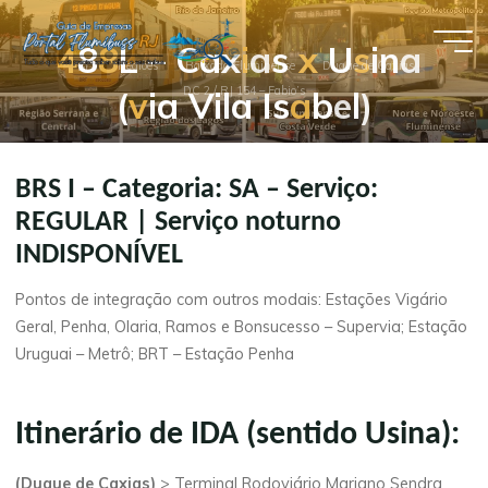
Pular
para
4
8
8
L
–
C
a
x
i
a
s
x
U
s
i
n
a
Guia de
Página
o
Regiões
Baixada Fluminense
Duque de Caxias
inicial
(
v
i
a
V
i
l
a
I
s
a
b
e
l
)
DC 2 / RJ 154 – Fabio’s
conteúdo
Empresas
- Portal
Flumibuss
BRS I – Categoria: SA – Serviço:
RJ
REGULAR | Serviço noturno
INDISPONÍVEL
Pontos de integração com outros modais: Estações Vigário
Geral, Penha, Olaria, Ramos e Bonsucesso – Supervia; Estação
Uruguai – Metrô; BRT – Estação Penha
Itinerário de IDA (sentido Usina):
(Duque de Caxias)
> Terminal Rodoviário Mariano Sendra