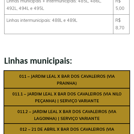
Linhas municipais + Intermunicipais: 485L, 486L,
R$
492L, 494L e 495L
5,00
Linhas intermunicipais: 488L e 489L
R$
8,70
Linhas municipais:
011 – JARDIM LEAL X BAR DOS CAVALEIROS (VIA
PRAINHA)
011.1 – JARDIM LEAL X BAR DOS CAVALEIROS (VIA NILO
PEÇANHA)
| SERVIÇO VARIANTE
011.2 – JARDIM LEAL X BAR DOS CAVALEIROS (VIA
LAGOINHA)
| SERVIÇO VARIANTE
012 – 21 DE ABRIL X BAR DOS CAVALEIROS (VIA