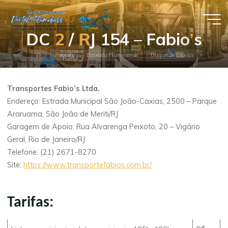
Pular
para
Guia de
o
D
C
2
2
/
R
R
J
1
5
4
–
F
a
b
i
o
’
’
s
conteúdo
Empresas
Página
Regiões
Baixada Fluminense
Duque de Caxias
- Portal
inicial
Flumibuss
Transportes Fabio’s Ltda.
RJ
Endereço: Estrada Municipal São João-Caxias, 2500 – Parque
Araruama, São João de Meriti/RJ
Garagem de Apoio: Rua Alvarenga Peixoto, 20 – Vigário
Geral, Rio de Janeiro/RJ
Telefone: (21) 2671-8270
Site:
https://www.transportefabios.com.br/
Tarifas: