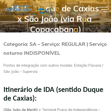
Pular
1
4
1
I
–
D
u
q
u
e
d
e
C
a
x
i
a
s
para
Guia de
Página
o
Regiões
Baixada Fluminense
São João de Meriti
x
S
ã
o
J
o
ã
o
(
v
i
a
R
u
a
inicial
RJ 171 – Beira Mar
conteúdo
Empresas
C
o
p
a
c
a
b
a
n
a
)
- Portal
Flumibuss
Categoria: SA – Serviço: REGULAR | Serviço
RJ
noturno INDISPONÍVEL
Pontos de integração com outros modais: Estação Pavuna /
São João – Supervia
Itinerário de IDA (sentido Duque
de Caxias):
(São João de Meriti) >
Terminal Praça da Independência –