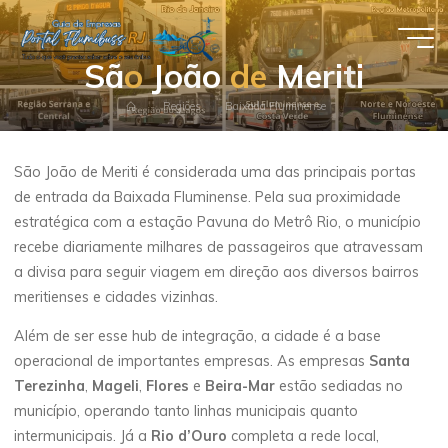
Pular
para
Guia de
o
S
ã
o
J
o
ã
o
d
e
M
e
r
i
t
i
conteúdo
Empresas
Página
Regiões
Baixada Fluminense
- Portal
inicial
Flumibuss
São João de Meriti é considerada uma das principais portas
RJ
de entrada da Baixada Fluminense. Pela sua proximidade
estratégica com a estação Pavuna do Metrô Rio, o município
recebe diariamente milhares de passageiros que atravessam
a divisa para seguir viagem em direção aos diversos bairros
meritienses e cidades vizinhas.
Além de ser esse hub de integração, a cidade é a base
operacional de importantes empresas. As empresas
Santa
Terezinha
,
Mageli
,
Flores
e
Beira-Mar
estão sediadas no
município, operando tanto linhas municipais quanto
intermunicipais. Já a
Rio d’Ouro
completa a rede local,