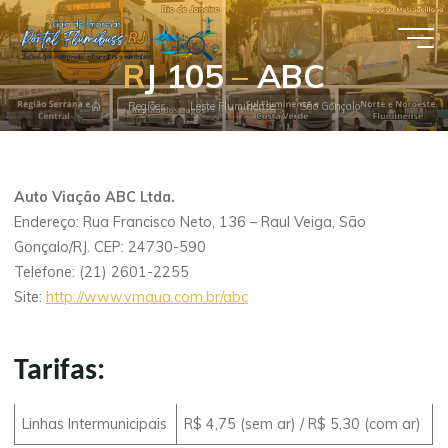
Pular
para
Guia de
o
R
R
J
1
0
5
–
–
A
B
C
conteúdo
Empresas
Página
Regiões
Leste Fluminense
São Gonçalo
- Portal
inicial
Flumibuss
RJ
Auto Viação ABC Ltda.
Endereço: Rua Francisco Neto, 136 – Raul Veiga, São
Gonçalo/RJ. CEP: 24730-590
Telefone: (21) 2601-2255
Site:
http://www.vmaua.com.br/abc
Tarifas:
Linhas Intermunicipais
R$ 4,75 (sem ar) / R$ 5,30 (com ar)