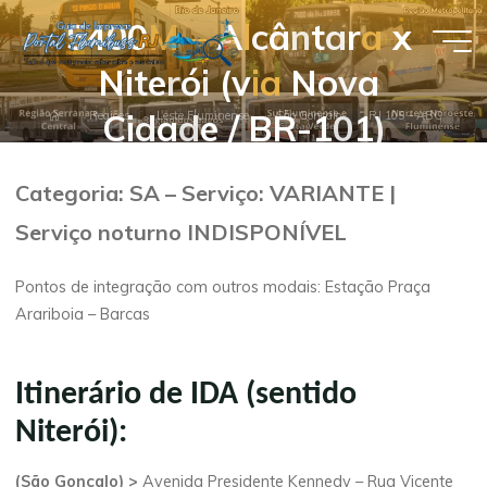
Pular
5
4
0
0
M
–
A
l
c
â
n
t
a
r
a
x
para
Guia de
o
N
i
t
e
r
ó
i
(
v
i
a
N
o
v
a
conteúdo
Empresas
C
i
d
a
d
e
/
B
R
-
1
0
1
)
Página
Regiões
Leste Fluminense
São Gonçalo
RJ 105 – ABC
- Portal
inicial
Flumibuss
Categoria: SA – Serviço: VARIANTE |
RJ
Serviço noturno INDISPONÍVEL
Pontos de integração com outros modais: Estação Praça
Arariboia – Barcas
Itinerário de IDA (sentido
Niterói):
(São Gonçalo) >
Avenida Presidente Kennedy – Rua Vicente