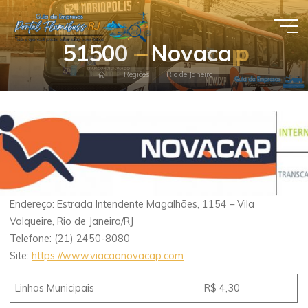
Pular
para
Guia de
o
5
1
5
0
0
–
–
N
o
v
a
c
a
p
p
conteúdo
Empresas
Página
Regiões
Rio de Janeiro
- Portal
inicial
Flumibuss
RJ
Endereço: Estrada Intendente Magalhães, 1154 – Vila
Valqueire, Rio de Janeiro/RJ
Telefone: (21) 2450-8080
Site:
https://www.viacaonovacap.com
Linhas Municipais
R$ 4,30