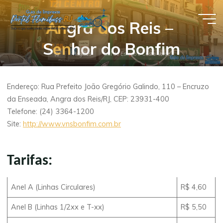
Pular
para
A
A
n
g
r
a
d
d
o
s
R
e
i
s
–
Guia de
o
S
e
e
n
h
o
r
d
o
B
o
n
f
i
m
conteúdo
Empresas
Página
Regiões
Sul do Estado e Costa Verde
- Portal
inicial
Flumibuss
Endereço: Rua Prefeito João Gregório Galindo, 110 – Encruzo
RJ
da Enseada, Angra dos Reis/RJ, CEP: 23931-400
Telefone: (24) 3364-1200
Site:
http://www.vnsbonfim.com.br
Tarifas:
Anel A (Linhas Circulares)
R$ 4,60
Anel B (Linhas 1/2xx e T-xx)
R$ 5,50